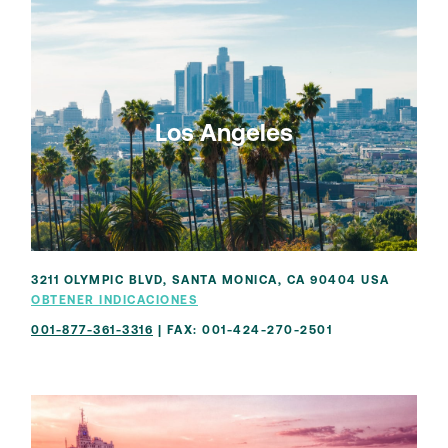
Los Angeles
3211 OLYMPIC BLVD, SANTA MONICA, CA 90404 USA
OBTENER INDICACIONES
001-877-361-3316
| FAX: 001-424-270-2501