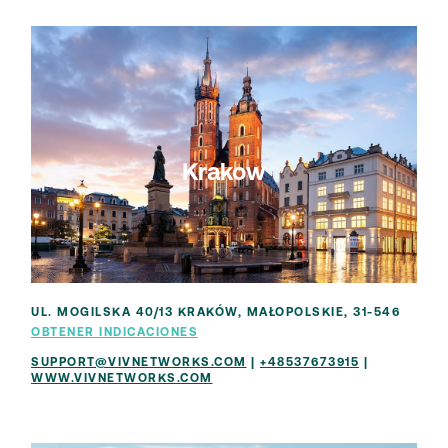
Krakow
UL. MOGILSKA 40/13 KRAKÓW, MAŁOPOLSKIE, 31-546
OBTENER INDICACIONES
SUPPORT@VIVNETWORKS.COM
|
+48537673915
|
WWW.VIVNETWORKS.COM